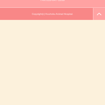
FAX.018-847-1838
Copyright(c) Kouhoku Animal Hospital.