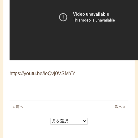
https://youtu.be/leQvj0VSMYY
« 前へ
次へ »