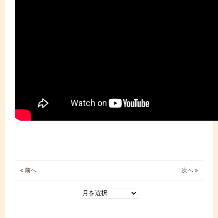
« 前へ
次へ »