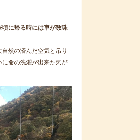
昼頃に帰る時には車が数珠
大自然の済んだ空気と吊り
いに命の洗濯が出来た気が