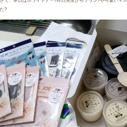
さて、本日はホワイトデー?昨日先生からプリン?や可愛いマ
た?