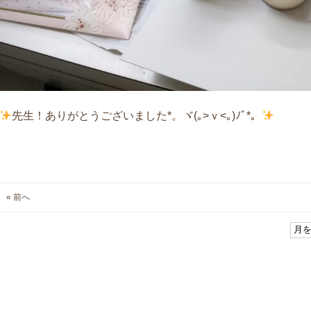
先生！ありがとうございました*。ヾ(｡>ｖ<｡)ﾉﾞ*。
« 前へ