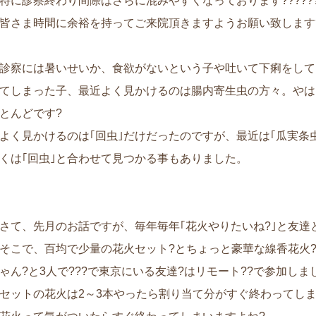
特に診察終わり間際はさらに混みやすくなっております??????
皆さま時間に余裕を持ってご来院頂きますようお願い致します
診察には暑いせいか、食欲がないという子や吐いて下痢をして
てしまった子、最近よく見かけるのは腸内寄生虫の方々。やは
とんどです?
よく見かけるのは｢回虫｣だけだったのですが、最近は｢瓜実条虫
くは｢回虫｣と合わせて見つかる事もありました。
さて、先月のお話ですが、毎年毎年｢花火やりたいね?｣と友達
そこで、百均で少量の花火セット?とちょっと豪華な線香花火
ゃん?と3人で???で東京にいる友達?はリモート??で参加しま
セットの花火は2～3本やったら割り当て分がすぐ終わってしま