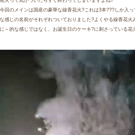
花火って気がついたらすぐ終わってしまいますよね?
今回のメインは国産の豪華な線香花火?これは3本???しか入って
な感じの名前がそれぞれついておりました?よくやる線香花火
に～的な感じではなく、お誕生日のケーキ?に刺さっている花