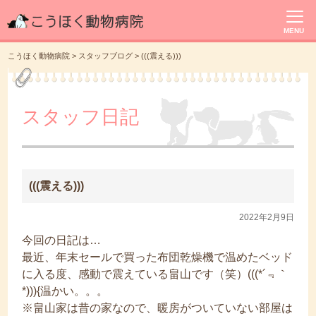
MENU
こうほく動物病院
>
スタッフブログ
>
(((震える)))
スタッフ日記
(((震える)))
2022年2月9日
今回の日記は…
最近、年末セールで買った布団乾燥機で温めたベッド
に入る度、感動で震えている畠山です（笑）(((*´﹃｀
*))){温かい。。。
※畠山家は昔の家なので、暖房がついていない部屋は