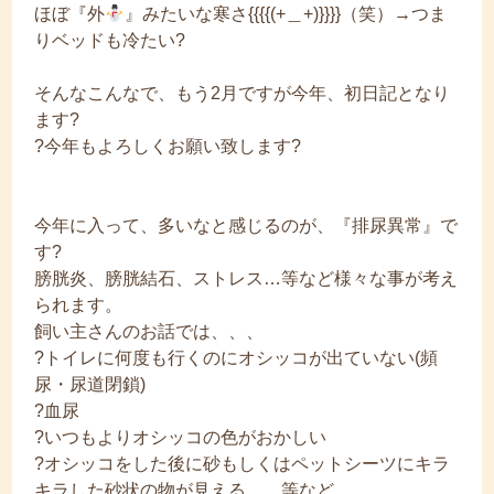
ほぼ『外
』みたいな寒さ{{{{(+＿+)}}}}（笑）→つま
りベッドも冷たい?
そんなこんなで、もう2月ですが今年、初日記となり
ます?
?今年もよろしくお願い致します?
今年に入って、多いなと感じるのが、『排尿異常』で
す?
膀胱炎、膀胱結石、ストレス…等など様々な事が考え
られます。
飼い主さんのお話では、、、
?トイレに何度も行くのにオシッコが出ていない(頻
尿・尿道閉鎖)
?血尿
?いつもよりオシッコの色がおかしい
?オシッコをした後に砂もしくはペットシーツにキラ
キラした砂状の物が見える …等など