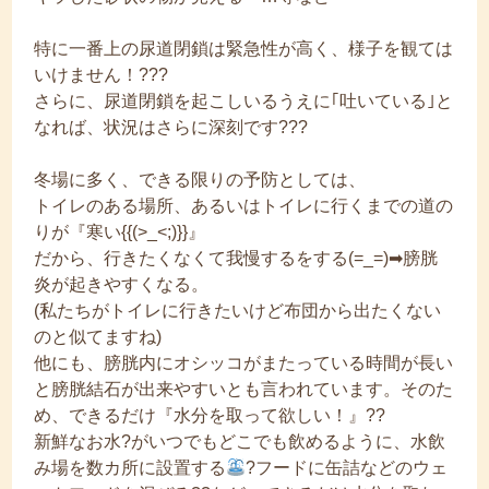
特に一番上の尿道閉鎖は緊急性が高く、様子を観ては
いけません！???
さらに、尿道閉鎖を起こしいるうえに｢吐いている｣と
なれば、状況はさらに深刻です???
冬場に多く、できる限りの予防としては、
トイレのある場所、あるいはトイレに行くまでの道の
りが『寒い{{(>_<;)}}』
だから、行きたくなくて我慢するをする(=_=)➡膀胱
炎が起きやすくなる。
(私たちがトイレに行きたいけど布団から出たくない
のと似てますね)
他にも、膀胱内にオシッコがまたっている時間が長い
と膀胱結石が出来やすいとも言われています。そのた
め、できるだけ『水分を取って欲しい！』??
新鮮なお水?がいつでもどこでも飲めるように、水飲
み場を数カ所に設置する
?フードに缶詰などのウェ