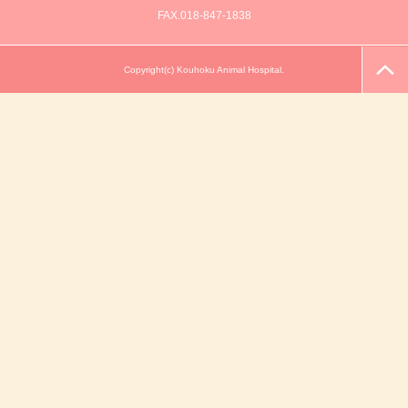
FAX.018-847-1838
Copyright(c) Kouhoku Animal Hospital.