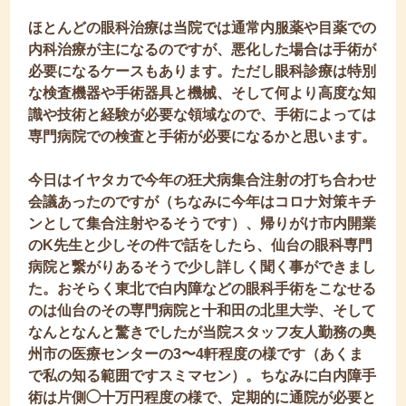
ほとんどの眼科治療は当院では通常内服薬や目薬での
内科治療が主になるのですが、悪化した場合は手術が
必要になるケースもあります。
ただし眼科診療は特別
な検査機器や手術器具と機械、そして何より高度な知
識や技術と経験が必要な領域なので、手術によっては
専門病院での検査と手術が必要になるかと思います。
今日はイヤタカで今年の狂犬病集合注射の打ち合わせ
会議あったのですが（ちなみに今年はコロナ対策キチ
ンとして集合注射やるそうです）、帰りがけ市内開業
のK先生と少しその件で話をしたら、仙台の眼科専門
病院と繋がりあるそうで少し詳しく聞く事ができまし
た。おそらく東北で白内障などの眼科手術をこなせる
のは仙台のその専門病院と十和田の北里大学、そして
なんとなんと驚きでしたが当院スタッフ友人勤務の奥
州市の医療センターの3〜4軒程度の様です（あくま
で私の知る範囲ですスミマセン）。ちなみに白内障手
術は片側◯十万円程度の様で、定期的に通院が必要と