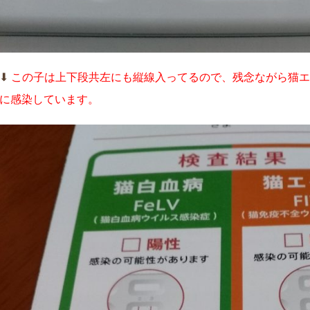
⬇︎
この子は上下段共左にも縦線入ってるので、残念ながら猫エ
に感染しています。