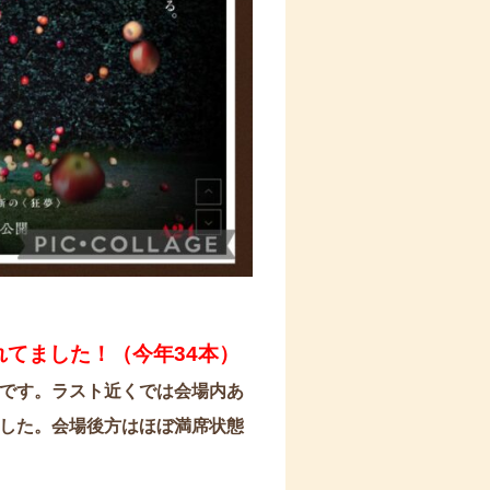
てました！（今年34本）
です。ラスト近くでは会場内あ
し
た。会場後方はほぼ満席状態