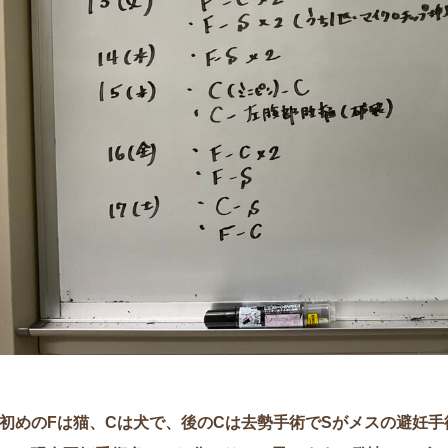
初めのFは猫、Cは犬で、後のCは去勢手術でSがメスの避妊