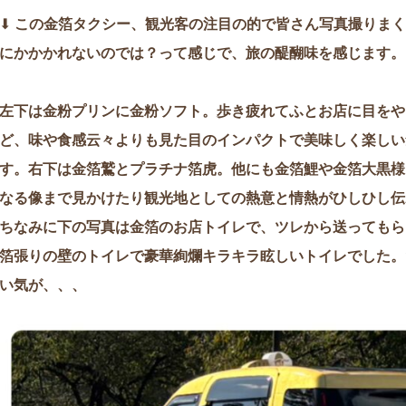
⬇︎
この金箔タクシー、観光客の注目の的で皆さん写真撮りまく
にかかかれないのでは？って感じで、旅の醍醐味を感じます。
左下は金粉プリンに金粉ソフト。歩き疲れてふとお店に目をや
ど、味や食感云々よりも見た目のインパクトで美味しく楽しい
す。右下は金箔鷲とプラチナ箔虎。他にも金箔鯉や金箔大黒様
なる像まで見かけたり観光地としての熱意と情熱がひしひし伝
ちなみに下の写真は金箔のお店トイレで、ツレから送ってもら
箔張りの壁のトイレで豪華絢爛キラキラ眩しいトイレでした。
い気が、、、