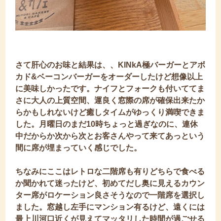
さて肝心のお味と結果は、、KINkA極バーガーとアボ
カド&ベーコンバーガーをオーダーしたけど想像以上
に美味しかったです。ナイフとフォークも付いててま
さに大人の上質空間、運良く窓際の席が確保出来たか
らかもしれないけど癒しタイムがゆっくり満喫できま
した。月曜日のまだ10時ちょっと過ぎなのに、連休
中だからか次から次とお客さんやって来てあっという
間に席が埋まっていく感じでした。
ちなみにここはレトロな二階席も有りどちらで食べる
か聞かれて迷ったけど、初めてだし奥に見えるカウン
ター席がロケーション良さそうなので一階席を選択し
ました。窓越し左手にマンション有るけど、遠くには
最上川河口近くが見えてマッタリした時間が過ごせる