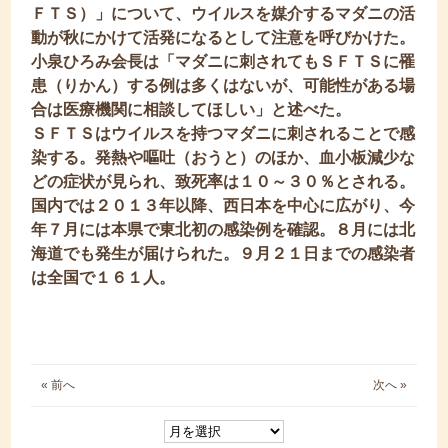
ＦＴＳ）」について、ウイルスを媒介するマダニの活
動が秋にかけて活発になるとして注意を呼びかけた。
小泉ひろみ会長は「マダニに刺されてもＳＦＴＳに罹
患（りかん）する例は多くはないが、可能性がある場
合は医療機関に相談してほしい」と述べた。
ＳＦＴＳはウイルスを持つマダニに刺されることで感
染する。発熱や嘔吐（おうと）のほか、血小板減少な
どの症状が見られ、致死率は１０～３０％とされる。
国内では２０１３年以降、西日本を中心に広がり、今
年７月には本県で東北初の感染例を確認。８月には北
海道でも発生が届けられた。９月２１日までの感染者
は全国で１６１人。
« 前へ
次へ »