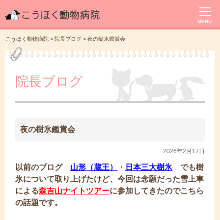
MENU
こうほく動物病院
>
院長ブログ
>
夜の樹氷鑑賞会
院長ブログ
夜の樹氷鑑賞会
2026年2月17日
以前のブログ
山形（蔵王）
・
日本三大樹氷
でも樹
氷について取り上げたけど、今回は念願だった雪上車
による
森吉山ナイトツアー
に参加してきたのでこちら
の話題です。