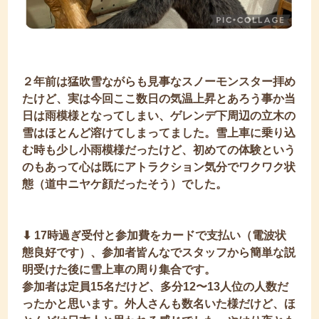
２年前は猛吹雪ながらも見事なスノーモンスター拝め
たけど、実は今回ここ数日の気温上昇とあろう事か当
日は雨模様となってしまい、ゲレンデ下周辺の立木の
雪はほとんど溶けてしまってました。雪上車に乗り込
む時も少し小雨模様だったけど、初めての体験という
のもあって心は既にアトラクション気分でワクワク状
態（道中ニヤケ顔だったそう）でした。
⬇︎ 17時過ぎ受付と参加費をカードで支払い（電波状
態良好です）、参加者皆んなでスタッフから簡単な説
明受けた後に雪上車の周り集合です。
参加者は定員15名だけど、多分12〜13人位の人数だ
ったかと思います。外人さんも数名いた様だけど、ほ