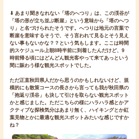
⬇︎ あまり聞きなれない「塔のへつり」は、この渓谷が
「塔の形が立ち並ぶ断崖」という意味から「塔のへつ
り」と名づけられたそうです。へつりは地元の言葉で
断崖を意味するそうで、そう言われて見るとそう見え
ない事もないかな？？という気もします。ここは時間
的スケジュール上朝8時半前に到着したんだけど、9
時前帰る頃にはどんどん観光客やって来てあっという
間に賑わう様な観光スポットでした。
ただ正直秋田県人だから思うのかもしれないけど、規
模的にも散策コースの長さから言っても我が秋田県の
「抱返り渓谷」も決して引けを取らない観光スポット
かと感じました。ただこちらの様にハラハラ感とかア
クティブな探検気分はあまり無く、ハイキングとか紅
葉見物とかに最適な観光スポットみたいな感じですか
ね？