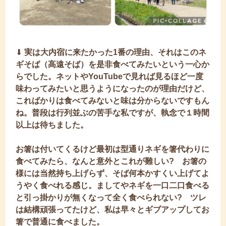
⬇︎
実は大内宿に来たかった1番の理由、それはこのネ
ギそば（高遠そば）を是非食べてみたいという一心か
らでした。ネットやYouTubeで見れば見るほど一度
味わってみたいと思うようになったのが理由だけど、
こればかりは食べてみないと味は分からないですもん
ね。普段は行列並ぶの苦手な私ですが、執念で１時間
以上は待ちました。
お箸は付いてくるけど最初は型通りネギを箸代わりに
食べてみたら、なんと意外とこれが難しい?
お箸の
様には当然持ち上げらず、そば何本かすくい上げてよ
うやく食べれる感じ。ましてやネギを一口二口食べる
と引っ掛かりが無くなって全く食べられない? ツレ
は結構頑張ってたけど、私は早々とギブアップしてお
箸で普通に食べました。