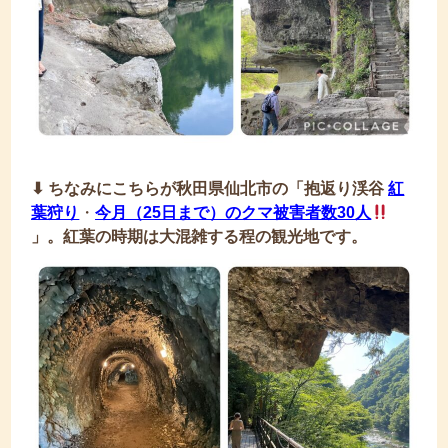
⬇︎ ちなみにこちらが秋田県仙北市の「抱返り渓谷
紅
葉狩り
・
今月（25日まで）のクマ被害者数30人
」。紅葉の時期は大混雑する程の観光地です。