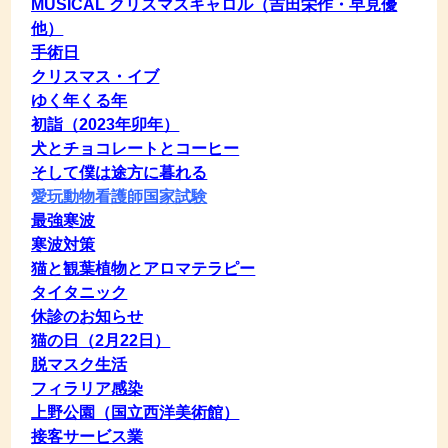
MUSICAL クリスマスキャロル（吉田栄作・早見優
他）
手術日
クリスマス・イブ
ゆく年くる年
初詣（2023年卯年）
犬とチョコレートとコーヒー
そして僕は途方に暮れる
愛玩動物看護師国家試験
最強寒波
寒波対策
猫と観葉植物とアロマテラピー
タイタニック
休診のお知らせ
猫の日（2月22日）
脱マスク生活
フィラリア感染
上野公園（国立西洋美術館）
接客サービス業