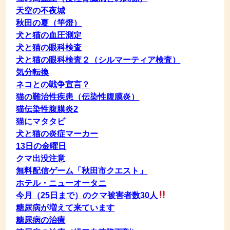
天空の不夜城
秋田の夏（竿燈）
犬と猫の血圧測定
犬と猫の眼科検査
犬と猫の眼科検査２（シルマーティア検査）
気分転換
ネコとの戦争宣言？
猫の難治性疾患（伝染性腹膜炎）
猫伝染性腹膜炎2
猫にマタタビ
犬と猫の炎症マーカー
13日の金曜日
クマ出没注意
無料配信ゲーム「秋田市クエスト」
ホテル・ニューオータニ
今月（25日まで）のクマ被害者数30人
糖尿病が増えて来ています
糖尿病の治療