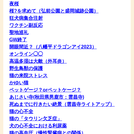
夜桜
桜?を求めて（弘前公園と盛岡城跡公園）
狂犬病集合注射
ワクチン副反応
聖地巡礼
GW終了
開眼間近？（八幡平ドラゴンアイ2023）
オンライン◯◯
高温多湿は大敵（外耳炎）
野生鳥獣の保護
猫の来院ストレス
かゆい猫
ペットゲージ？orペットケージ？
あじさい寺(秋田県男鹿市：雲昌寺)
死ぬまでに行きたい絶景（雲昌寺ライトアップ）
猫の心不全
猫の「タウリン欠乏症」
犬の心不全における利尿薬
猫の高血圧（慢性腎臓病との関係）