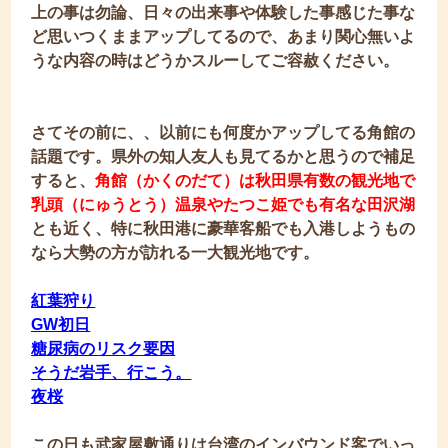
上の事は勿論、日々の出来事や体験した事感じた事な
ど思いつくままアップしてるので、あまり関心無いよ
うな内容の時はどうかスルーしてご容赦ください。
さてその前に、、以前にも何度かアップしてる角館の
話題です。県外の知人友人も見てるかと思うので補足
すると、
角館（かくのだて）は秋田県有数の観光地で
乳頭（にゅうとう）温泉やたつこ姫でも有名な田沢湖
とも近く、特に秋田港に豪華客船でも入港しようもの
なら大勢の方が訪れる一大観光地です。
紅葉狩り
GW初日
糖尿病のリスク要因
そうだ岩手、行こう。
夜桜
この日も
武家屋敷通りは台湾のインバウンド客でいっ