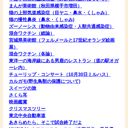
まんが美術館（秋田県横手市増田）
猫の上部気道感染症（目ヤニ・鼻水・くしゃみ）
猫の慢性鼻炎（鼻水・くしゃみ)
ズーノーシス（動物由来感染症・人獣共通感染症）
混合ワクチン（総論）
宮城県美術館（フェルメールと17世紀オランダ絵画
展）
混合ワクチン（各論）
東洋一の海岸線にある男鹿のレストラン（道の駅オガ
ーレ内）
チューリップ・コンサート（10月30日ミルハス）
カルガモ(野生鳥獣の保護について)
スイーツの旅
さくら耳
映画鑑賞
クリスマスツリー
東北中央自動車道
あきらめたら、そこで試合終了だよ