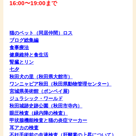
16:00〜19:00まで
猫のペット（同居仲間）ロス
ブログ総集編
食事療法
健康維持と食生活
腎臓とリン
七夕
秋田犬の里（秋田県大館市）
ワンニャピア秋田（秋田県動物管理センター）
宮城県美術館（ポンペイ展)
ジュラシック・ワールド
秋田城跡史跡公園（秋田市寺内）
眼圧検査（緑内障の検査）
甲状腺機能検査と猫の炎症マーカー
耳アカの検査
不妊手術前の血液検査（肝酵素の上昇について）